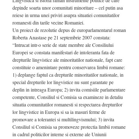
Lingvistica si istoria raman instrumente politice de care
depinde soarta unor comunitati minoritare – cel putin asa
reiese in urma unei priviri asupra situatiei comunitatilor
romanesti din tarile vecine Romaniei.
Un proiect de rezolutie depus de europarlamentarul roman
Roberta Anastase pe 21 septembrie 2007 constata:
“Intrucat intr-o serie de state membre ale Consiliului
Europei se constata manifestari de intoleranta fata de
drepturile lingvistice ale minoritatilor nationale, fapt care
constituie o amenintare pentru conservarea limbii romane:
1) deplange faptul ca drepturile minoritatilor nationale, in
special drepturile lor lingvistice nu sunt garantate pe
deplin in intreaga Europa; 2) invita comisiile parlamentare
competente, Consiliul si Comisia sa examineze in detaliu
situatia comunitatilor romanesti si respectarea drepturilor
lor lingvistice in Europa si sa ia masuri ferme de
promovare a tolerantei si multilingvismului; 3) invita
Consiliul si Comisia sa promoveze protectia limbii romane
in cadrul politicilor interne si externe ale Uniunii